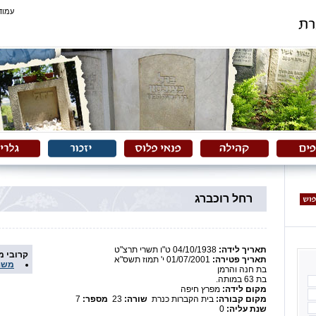
עמוד
רחל רוכברג
תאריך לידה:
04/10/1938 ט"ו תשרי תרצ"ט
קרובי 
תאריך פטירה:
01/07/2001 י' תמוז תשס"א
משה
בת חנה והרמן
בת 63 במותה.
מקום לידה:
מפרץ חיפה
מקום קבורה:
בית הקברות כנרת
שורה:
23
מספר:
7
שנת עליה:
0