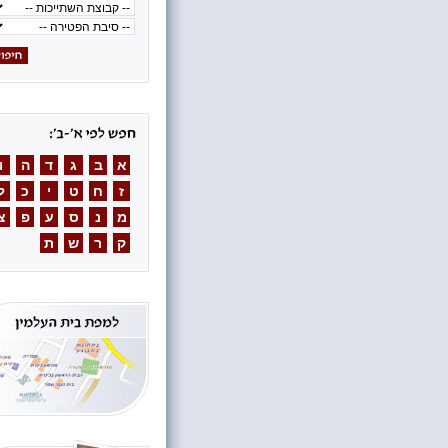
א
ב
ג
ד
ה
ו
ז
ח
ט
י
כ
ל
מ
נ
ס
ע
פ
צ
ק
ר
ש
ת