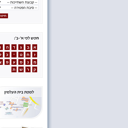
א
ב
ג
ד
ה
ו
ז
ח
ט
י
כ
ל
מ
נ
ס
ע
פ
צ
ק
ר
ש
ת