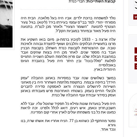
קבוצת השתייכות:
חברי כנרת
נולד למשפחה ברוכת ילדים. אביו היה בעל מלאכה. הבית היה
מסורתי יהודי. למד בבי"ס עממי בעיירתו בירז' (ליטא). בגיל צעיר
הצטרף לתנועת ‏ ‏"השומר הצעיר" ולאחר מכן לנצ"ח. בתנועה
היה פעיל מאוד ובמיוחד ‏במגביות הקק"ל.‏
עלה ארצה ב - 1933 לקיבוץ ברמת-גן. מיום בואו השקיע את
מרצו בתעשיית הבלוקים והלבנים ושאף לתוצרת גבוהה ולאיכות
טובה. עם ההצטרפות ‏לקבוצת כנרת השתלב בקבוצת הבניין
ועבד בה מספר שנים. לאחר מכן היה בצוות שהקים ועבד
במחצבת הבזלת שלנו. עם פרוץ מלחמת העולם השנייה ‏התגייס
לפלוגת "סולל-בונה" ובין היתר היה פעיל בהגברת הגיוס
באוכלוסייה
היהודית בארץ.‏
במשך כשלושים שנה עבד במסירות בארגון ההובלה "עמק
הירדן" בחיפה ובצמח. בתקופת מלחמת השחרור היה בין מארגני
השיירות לירושלים הנצורה ודאג לאספקה סדירה לחברים
ולבעלי החיים בעמק. בשנותיו האחרונות פרש ‏מעבודתו בארגון
ועסק בסידור עבודת ענף ההובלה של כנרת.‏
היה פעיל בוועדות שונות ומילא כל תפקיד שהוטל עליו. עבד ללא
חשבון,‏חרוץ ונאמן, איש רעים, דואג לכלל ולפרט. זכה לראות
כמעט את כל בני משפחתו עולים לארץ אחרי קום המדינה.‏
נפטר מהתקף לב כשהוא בן 77. הניח אחריו את אשתו שרה, בנו
גיורא
ונכד אחד.